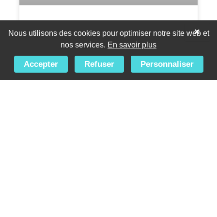
Comment poser du carrelage :
×
Nous utilisons des cookies pour optimiser notre site web et
calculateur de surface inclus
nos services.
En savoir plus
Accepter
Refuser
Personnaliser
DÉCORATION
Linge de lit : choisir et entretenir une
housse de couette