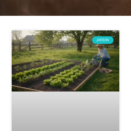
Page
Page
Page
Page
Page
Page
Page
Page
JARDIN