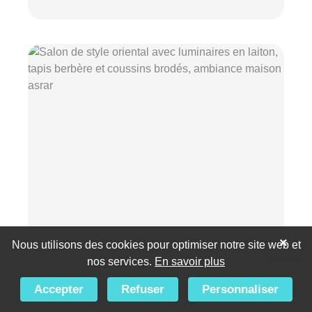
×
Nous utilisons des cookies pour optimiser notre site web et
Maison asrar : budget déco
nos services.
En savoir plus
oriental calculé en 30
Accepter
Refuser
Personnaliser
secondes